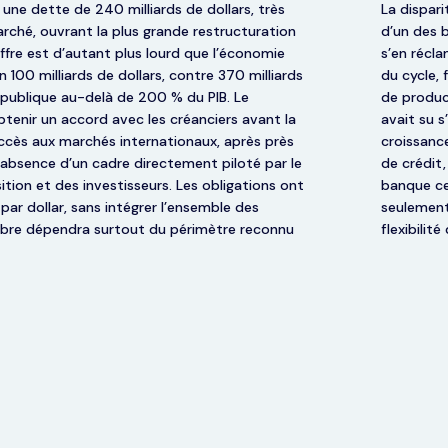
 une dette de 240 milliards de dollars, très
La dispar
ché, ouvrant la plus grande restructuration
d’un des b
ffre est d’autant plus lourd que l’économie
s’en récl
 100 milliards de dollars, contre 370 milliards
du cycle, 
e publique au-delà de 200 % du PIB. Le
de product
tenir un accord avec les créanciers avant la
avait su 
’accès aux marchés internationaux, après près
croissance
l’absence d’un cadre directement piloté par le
de crédit,
ition et des investisseurs. Les obligations ont
banque ce
par dollar, sans intégrer l’ensemble des
seulement 
ilibre dépendra surtout du périmètre reconnu
flexibilit