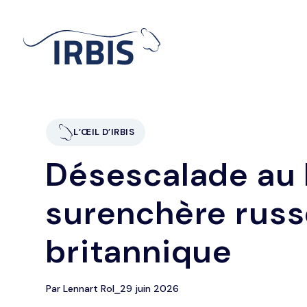
L’ŒIL D’IRBIS
Désescalade au
surenchère russe
britannique
Par Lennart Rol
⎯
29 juin 2026