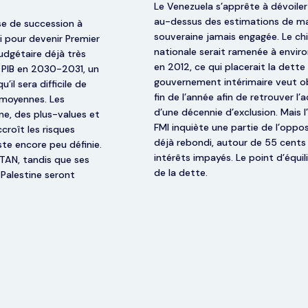
Le Venezuela s’apprête à dévoiler
au-dessus des estimations de mar
se de succession à
souveraine jamais engagée. Le chi
 pour devenir Premier
nationale serait ramenée à environ
budgétaire déjà très
en 2012, ce qui placerait la dett
u PIB en 2030-2031, un
gouvernement intérimaire veut ob
il sera difficile de
fin de l’année afin de retrouver l
 moyennes. Les
d’une décennie d’exclusion. Mais 
ne, des plus-values et
FMI inquiète une partie de l’oppos
croît les risques
déjà rebondi, autour de 55 cents 
ste encore peu définie.
intérêts impayés. Le point d’équ
OTAN, tandis que ses
de la dette.
-Palestine seront