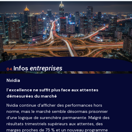
entreprises
Infos
04.
Nvidia
l’excellence ne suffit plus face aux attentes
Séoul dé
démesurées du marché
mondiale
Nvidia continue d’afficher des performances hors
Samsung E
norme, mais le marché semble désormais prisonnier
dix-huit j
d’une logique de surenchère permanente. Malgré des
l’approv
résultats trimestriels supérieurs aux attentes, des
carburant
marges proches de 75 % et un nouveau programme
artificie