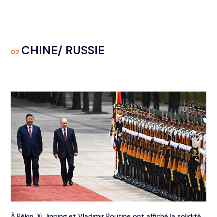
CHINE/ RUSSIE
02.
À Pékin, Xi Jinping et Vladimir Poutine ont affiché la solidité