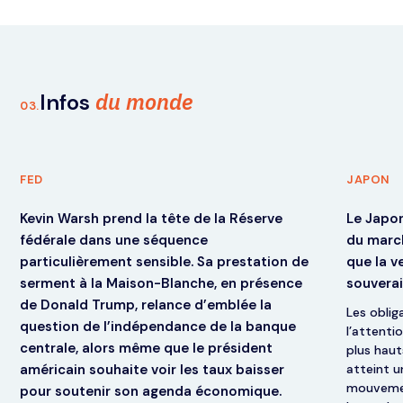
du monde
Infos
03.
FED
JAPON
Kevin Warsh prend la tête de la Réserve
Le Japon
fédérale dans une séquence
du marc
particulièrement sensible. Sa prestation de
que la v
serment à la Maison-Blanche, en présence
souvera
de Donald Trump, relance d’emblée la
Les oblig
question de l’indépendance de la banque
l’attenti
centrale, alors même que le président
plus haut
américain souhaite voir les taux baisser
atteint u
mouvement
pour soutenir son agenda économique.