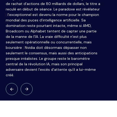
de rachat d’actions de 80 milliards de dollars, le titre a
a permis 
reculé en début de séance. Le paradoxe est révélateur
syndicats
: l’exceptionnel est devenu la norme pour le champion
stratégiq
mondial des puces d’intelligence artificielle. Sa
coréenne.
domination reste pourtant intacte, même si AMD,
% et un 
Broadcom ou Alphabet tentent de capter une partie
profits d
de la manne de l’IA. La vraie difficulté n’est plus
moyennes 
seulement opérationnelle ou concurrentielle, mais
traduit l
boursière : Nvidia doit désormais dépasser non
dans un s
seulement le consensus, mais aussi des anticipations
et des pu
presque irréalistes. Le groupe reste le baromètre
d’investi
central de la révolution IA, mais son principal
crise révè
adversaire devient l’excès d’attente qu’il a lui-même
désormais
créé.