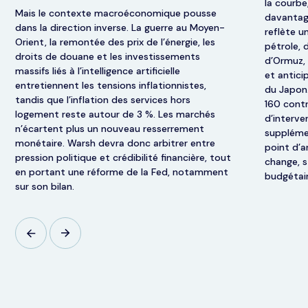
la courbe
Mais le contexte macroéconomique pousse
davantag
dans la direction inverse. La guerre au Moyen-
reflète u
Orient, la remontée des prix de l’énergie, les
pétrole,
droits de douane et les investissements
d’Ormuz, 
massifs liés à l’intelligence artificielle
et antici
entretiennent les tensions inflationnistes,
du Japon.
tandis que l’inflation des services hors
160 contr
logement reste autour de 3 %. Les marchés
d’interve
n’écartent plus un nouveau resserrement
supplémen
monétaire. Warsh devra donc arbitrer entre
point d’a
pression politique et crédibilité financière, tout
change, s
en portant une réforme de la Fed, notamment
budgétair
sur son bilan.