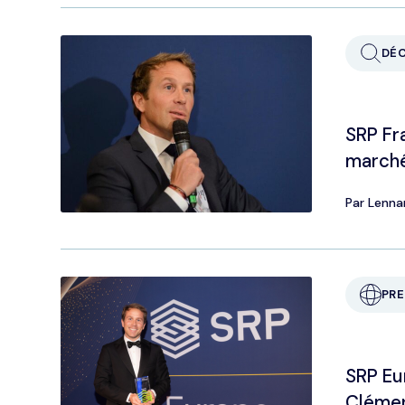
DÉ
SRP Fr
marché
Par Lenna
PRE
SRP Eu
Clémen